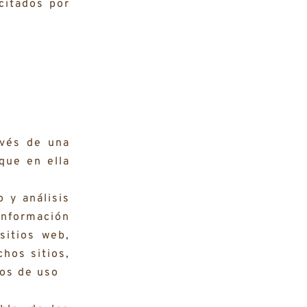
citados por
avés de una
 que en ella
 y análisis
información
sitios web,
chos sitios,
tos de uso