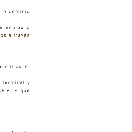
o o dominio
.
un equipo o
dos a través
ientras el
 terminal y
okie, y que