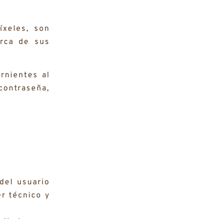
íxeles, son
erca de sus
rnientes al
contraseña,
del usuario
er técnico y