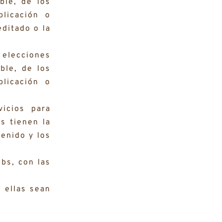
ble, de los
plicación o
editado o la
elecciones
ble, de los
plicación o
icios para
s tienen la
tenido y los
bs, con las
 ellas sean