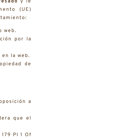
resado
y le
mento (UE)
atamiento:
o web.
ción por la
 en la web.
opiedad de
oposición a
dera que el
179 Pl 1 Of